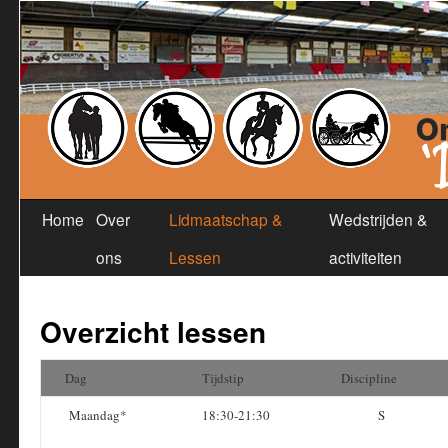
Home
Over
Lidmaatschap &
Wedstrijden &
ons
Lessen
activiteiten
Overzicht lessen
Dag
Tijdstip
Discipline
Maandag*
18:30-21:30
S