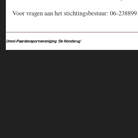
Voor vragen aan het stichtingsbestuur: 06-23889
Omni-Paardensportvereniging ‘De Hondsrug’